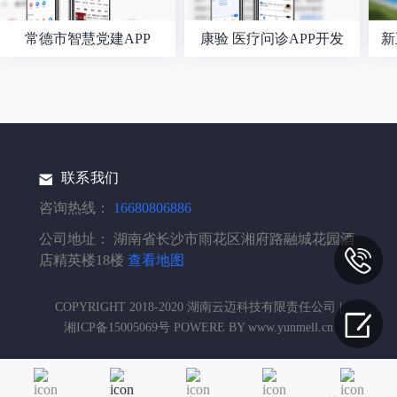
常德市智慧党建APP
康验 医疗问诊APP开发
新
联系我们
咨询热线：
16680806886
公司地址：
湖南省长沙市雨花区湘府路融城花园酒
店精英楼18楼
查看地图
COPYRIGHT 2018-2020 湖南云迈科技有限责任公司 |
湘ICP备15005069号 POWERE BY www.yunmell.cn