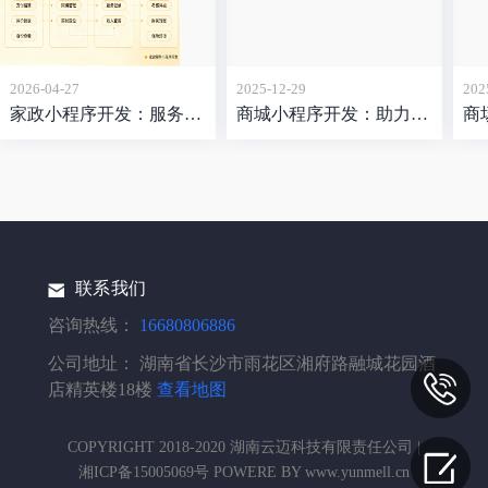
2026-04-27
2025-12-29
202
家政小程序开发：服务非标、用户挑剔，这个赛道的难点比想象中更立体
商城小程序开发：助力商家轻松拓客增收
联系我们
咨询热线：
16680806886
公司地址：
湖南省长沙市雨花区湘府路融城花园酒
店精英楼18楼
查看地图
COPYRIGHT 2018-2020 湖南云迈科技有限责任公司 |
湘ICP备15005069号 POWERE BY www.yunmell.cn