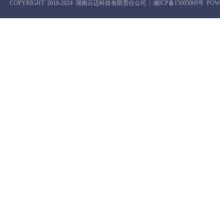
COPYRIGHT
2018-2024
湖南云迈科技有限责任公司
|
湘ICP备15005069号
POW