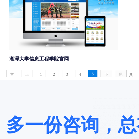
湘潭大学信息工程学院官网
5
首
上
1
2
3
4
下
尾
共
页
一
一
页
5
页
页
页
87
条
数
多一份咨询，总
据